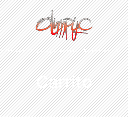
eléctricas
Cojines y respaldos
Accesorios
Servi
Carrito